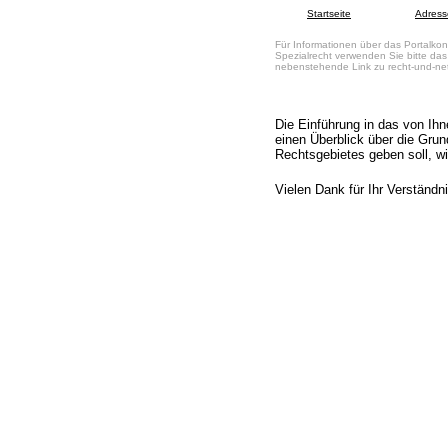
Startseite
Adress
Für Informationen über das Portalkon
Spezialrecht verwenden Sie bitte das
nebenstehende Link zu recht-und-ne
Die Einführung in das von Ih
einen Überblick über die Gru
Rechtsgebietes geben soll, wir
Vielen Dank für Ihr Verständn