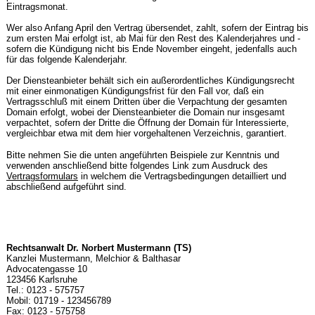
Eintragsmonat.
Wer also Anfang April den Vertrag übersendet, zahlt, sofern der Eintrag bis
zum ersten Mai erfolgt ist, ab Mai für den Rest des Kalenderjahres und -
sofern die Kündigung nicht bis Ende November eingeht, jedenfalls auch
für das folgende Kalenderjahr.
Der Diensteanbieter behält sich ein außerordentliches Kündigungsrecht
mit einer einmonatigen Kündigungsfrist für den Fall vor, daß ein
Vertragsschluß mit einem Dritten über die Verpachtung der gesamten
Domain erfolgt, wobei der Diensteanbieter die Domain nur insgesamt
verpachtet, sofern der Dritte die Öffnung der Domain für Interessierte,
vergleichbar etwa mit dem hier vorgehaltenen Verzeichnis, garantiert.
Bitte nehmen Sie die unten angeführten Beispiele zur Kenntnis und
verwenden anschließend bitte folgendes Link zum Ausdruck des
Vertragsformulars
in welchem die Vertragsbedingungen detailliert und
abschließend aufgeführt sind.
Rechtsanwalt Dr. Norbert Mustermann (TS)
Kanzlei Mustermann, Melchior & Balthasar
Advocatengasse 10
123456 Karlsruhe
Tel.: 0123 - 575757
Mobil: 01719 - 123456789
Fax: 0123 - 575758