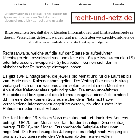
Startseite
Einführung
Adressen
Literatur
Für Informationen über das Portalkonzept für
Spezialrecht verwenden Sie bitte das
nebenstehende Link zu recht-und-netz.de
Bitte beachten Sie, daß die folgenden Informationen und Eintragsbeispiele in
diesem Verzeichnis gelöscht werden und nur noch über
www.recht-und-netz.de
abrufbar sind, sobald der erste Eintrag erfolgt ist.
Rechtsanwälte, welche auf die auf der Startseite aufgeführten
Rechtsgebiete spezialisiert sind und diese als Tätigkeitsschwerpunkt (TS)
oder Interessenschwerpunkt (IS) bearbeiten, können sich dort in
alphabetischer Reihenfolge eintragen lassen.
Es gibt zwei Eintragstarife, die jeweils pro Monat und für die Laufzeit bis
zum Ende eines Kalenderjahres gelten. Der Vertrag über einen Eintrag
verlängert sich um ein weiteres Jahr, sofern er nicht einen Monat vor
Ablauf des Kalenderjahres gekündigt wird. Die unten angeführten
Beispiele sind bezogen auf den Informationsgehalt einer Zeile bindend,
d.h. in eine Zeile können trotz ausreichendem Platz nicht zwei
verschiedene Informationen angeführt werden, zb. eine zusätzliche
Rufnummer oder e-mail-Adresse.
Der Tarif für den 16-zeiligen Vorzugseintrag mit Fettdruck des Namens
beträgt EUR 20,- pro Monat, der Tarif für den 5-zeiligen Grundeintrag
beträgt EUR 10,- pro Monat. Entsprechende Beispiele sind unten
angeführt. Die Berechnung des Jahrespreises erfolgt nach Eingang des
postalisch zu übersendenden Vertrages ab dem ersten vollen