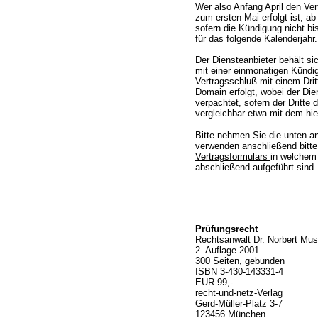
Wer also Anfang April den Vert
zum ersten Mai erfolgt ist, a
sofern die Kündigung nicht b
für das folgende Kalenderjahr.
Der Diensteanbieter behält si
mit einer einmonatigen Kündigu
Vertragsschluß mit einem Dri
Domain erfolgt, wobei der Di
verpachtet, sofern der Dritte 
vergleichbar etwa mit dem hie
Bitte nehmen Sie die unten a
verwenden anschließend bitt
Vertragsformulars
in welchem 
abschließend aufgeführt sind.
Prüfungsrecht
Rechtsanwalt Dr. Norbert Mu
2. Auflage 2001
300 Seiten, gebunden
ISBN 3-430-143331-4
EUR 99,-
recht-und-netz-Verlag
Gerd-Müller-Platz 3-7
123456 München