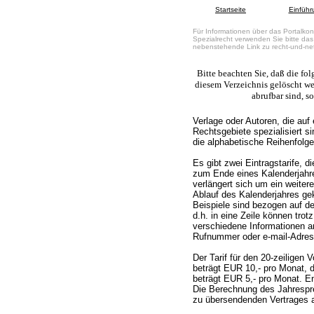
Startseite
Einführ
Für Informationen über das Portalkon
Spezialrecht verwenden Sie bitte das
nebenstehende Link zu recht-und-ne
Bitte beachten Sie, daß die fo
diesem Verzeichnis gelöscht w
abrufbar sind, so
Verlage oder Autoren, die auf 
Rechtsgebiete spezialisiert s
die alphabetische Reihenfolge
Es gibt zwei Eintragstarife, di
zum Ende eines Kalenderjahres
verlängert sich um ein weitere
Ablauf des Kalenderjahres gek
Beispiele sind bezogen auf de
d.h. in eine Zeile können tro
verschiedene Informationen an
Rufnummer oder e-mail-Adres
Der Tarif für den 20-zeiligen
beträgt EUR 10,- pro Monat, de
beträgt EUR 5,- pro Monat. E
Die Berechnung des Jahrespre
zu übersendenden Vertrages a