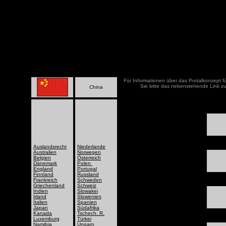
Für Informationen über das Portalkonzept f
Sie bitte das nebenstehende Link zu
China
Auslandsrecht
Niederlande
Australien
Norwegen
Belgien
Österreich
Dänemark
Polen
England
Portugal
Finnland
Russland
Frankreich
Schweden
Griechenland
Schweiz
Indien
Slowakei
Irland
Slowenien
Italien
Spanien
Japan
Südafrika
Kanada
Tschech. R.
Luxemburg
Türkei
Namibia
Ungarn