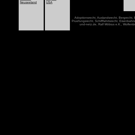
Neuseeland
USA
Adoptionsrecht, Auslandsrecht, Bergrecht, 
Pruefungsrecht, Schifffahrtsrecht, Eisenbah
und-netz.de, Ralf Möbius e.K., Wolfenb