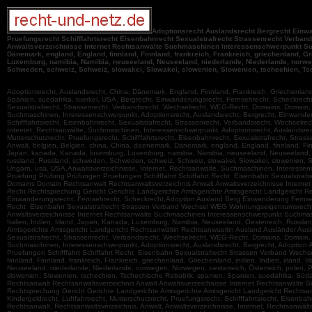
Adoptionsrecht Auslandsrecht Bergrecht Einwa
Pruefungsrecht Schifffahrtsrecht Eisenbahnrecht Sexualstrafrecht Strassenrecht Verb
Anwaltsverzeichnisse Internet Rechtsanwälte Suchmaschinen Interessenschwerpunkt Such
Dänemark, england, England, finnland, Finnland, frankreich, Frankreich, griechenland, Grie
Luxemburg, namibia, Namibia, neuseeland, Neuseeland, niederlande, Niederlande, norwege
Schweden, schweiz, Schweiz, slowakei, Slowakei, slowenien, Slowenien, tschechien, Tsch
Adoptionsrecht, Auslandsrecht, China, Dänemark, England, Finnland, Frankreich, Griechenland
Spanien, suedafrika, tuerkei, USA, Bergrecht, Einwanderungsrecht, Fernsehrecht, Scheckrecht, 
Sexualstrafrecht, Strassenrecht, Verbandsrecht, Wechselrecht, WEG-Recht, Domains, Domain, R
Suchmaschinen, Interessenschwerpunkt, Adoptionsrecht, Auslandsrecht, Bergrecht, Einwanderun
Schifffahrtsrecht, Eisenbahnrecht, Sexualstrafrecht, Strassenrecht, Verbandsrecht, Wechselr
Internet, Rechtsanwälte, Suchmaschinen, Interessenschwerpunkt, Adoptionsrecht, Auslandsrech
Mutterschutzrecht, Pruefungsrecht, Schifffahrtsrecht, Eisenbahnrecht, Sexualstrafrecht, Str
Anwalt, belgien, Belgien, china, China, daenemark, Dänemark, england, England, finnland, Finnlan
Japan, kanada, Kanada, luxemburg, Luxemburg, namibia, Namibia, neuseeland, Neuseeland, nie
russland, Russland, schweden, Schweden, schweiz, Schweiz, slowakei, Slowakei, slowenien, Slo
Ungarn, usa, USA,Anwaltsverzeichnisse, Internet, Rechtsanwälte, Suchmaschinen, Interesse
Pruefung Prüfung Prüfungen Pruefungen Schifffahrt Schiffahrt Recht Eisenbahn Sexualstr
Domains Domain Rechtsanwalt Rechtsanwaltsverzeichnis Anwalt Anwaltsverzeichnisse Interne
Recht Rechtsprechung Gericht Gerichte Landgerichte Amtsgerichte Amtsgericht Landgericht R
Einwanderungsrecht, Fernsehrecht, Scheckrecht,Adoption Ausland Berg Einwanderung Fernseh
Recht Eisenbahn Sexualstrafrecht Strassen Verband Wechsel WEG Wohnungseigentumsrecht 
Anwaltsverzeichnisse Internet Rechtsanwälte Suchmaschinen Interessenschwerpunkt Suchmasch
Italien, Indien, Irland, Japan, Kanada, Luxemburg, Namibia, Neuseeland, Oesterreich, Russla
Amtsgerichte Amtsgericht Landgericht Rechtsanwältin Rechtsanwaeltin Ausland Ausländer Auslae
Sexualstrafrecht, Strassenrecht, Verbandsrecht, Wechselrecht, WEG-Recht, Domains, Domain, R
Suchmaschinen, Interessenschwerpunkt, Adoptionsrecht, Auslandsrecht, Bergrecht, Adoption
Pruefungen Schifffahrt Schiffahrt Recht Eisenbahn Sexualstrafrecht Strassen Verband Wech
finnland, Finnland, frankreich, Frankreich, griechenland, Griechenland, indien, Indien, irland,
Neuseeland, niederlande, Niederlande, norwegen, Norwegen, oesterreich, Österreich, polen, P
slowenien, Slowenien, tschechien, Tschechische Rebublik, spanien, Spanien, suedafrika, Süd
Rechtsanwalt Rechtsanwaltsverzeichnis Anwalt Anwaltsverzeichnisse Internet Rechtsanwälte
Rechtsprechung Gericht Gerichte Landgerichte Amtsgerichte Amtsgericht Landgericht Rechtsa
Kindergeldrecht, Luftfahrtrecht, Mutterschutzrecht, Pruefungsrecht, Schifffahrtsrecht, Eisen
Rechtsanwalt, Rechtsanwaltsverzeichnis, Anwalt, Anwaltsverzeichnisse, Internet, Rechtsanwä