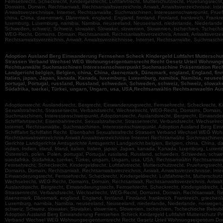
Fernsehrecht, Scheckrecht, Kindergeldrecht, Luftfahrtrecht, Mutterschutzrecht, Pruefungsrecht
Domains, Domain, Rechtsanwalt, Rechtsanwaltsverzeichnis, Anwalt, Anwaltsverzeichnisse, Int
Anwaltsverzeichnisse, Internet, Rechtsanwälte, Suchmaschinen, Interessenschwerpunkt, Pruefun
china, China, daenemark, Dänemark, england, England, finnland, Finnland, frankreich, Frankreich
luxemburg, Luxemburg, namibia, Namibia, neuseeland, Neuseeland, niederlande, Niederlande, 
Schweden, schweiz, Schweiz, slowakei, Slowakei, slowenien, Slowenien, tschechien, Tschechis
WEG-Recht, Domains, Domain, Rechtsanwalt, Rechtsanwaltsverzeichnis, Anwalt, Anwaltsverzei
Rechtsanwaltsverzeichnis, Anwalt, Anwaltsverzeichnisse, Internet, Rechtsanwälte, Suchmasch
Adoption Ausland Berg Einwanderung Fernsehen Scheck Kindergeld Luftfahrt Mutterschutz
Strassen Verband Wechsel WEG Wohnungseigentumsrecht Recht Gesetz Urteil Wohnungse
Rechtsanwälte Suchmaschinen Interessenschwerpunkt Suchmaschine Präsentation Rechts
Landgericht belgien, Belgien, china, China, daenemark, Dänemark, england, England, finnlan
Italien, japan, Japan, kanada, Kanada, luxemburg, Luxemburg, namibia, Namibia, neuseel
portugal, Portugal, russland, Russland, schweden, Schweden, schweiz, Schweiz, slowake
Südafrika, tuerkei, Türkei, ungarn, Ungarn, usa, USA,Rechtsanwältin Rechtsanwaeltin A
Adoptionsrecht, Auslandsrecht, Bergrecht, Einwanderungsrecht, Fernsehrecht, Scheckrecht, Kind
Sexualstrafrecht, Strassenrecht, Verbandsrecht, Wechselrecht, WEG-Recht, Domains, Domain, R
Suchmaschinen, Interessenschwerpunkt, Adoptionsrecht, Auslandsrecht, Bergrecht, Einwanderun
Schifffahrtsrecht, Eisenbahnrecht, Sexualstrafrecht, Strassenrecht, Verbandsrecht, Wechselr
Internet, Rechtsanwälte, Suchmaschinen, Interessenschwerpunkt, Adoption Ausland Berg Ei
Schifffahrt Schiffahrt Recht Eisenbahn Sexualstrafrecht Strassen Verband Wechsel WEG W
Rechtsanwaltsverzeichnis Anwalt Anwaltsverzeichnisse Internet Rechtsanwälte Suchmaschine
Gerichte Landgerichte Amtsgerichte Amtsgericht Landgericht belgien, Belgien, china, China, d
indien, Indien, irland, Irland, italien, Italien, japan, Japan, kanada, Kanada, luxemburg, L
Österreich, polen, Polen, portugal, Portugal, russland, Russland, schweden, Schweden, schwe
suedafrika, Südafrika, tuerkei, Türkei, ungarn, Ungarn, usa, USA, Rechtsanwältin Rechtsanwa
Fernsehrecht, Scheckrecht, Kindergeldrecht, Luftfahrtrecht, Mutterschutzrecht, Pruefungsrecht
Domains, Domain, Rechtsanwalt, Rechtsanwaltsverzeichnis, Anwalt, Anwaltsverzeichnisse, Int
Einwanderungsrecht, Fernsehrecht, Scheckrecht, Kindergeldrecht, Luftfahrtrecht, Mutterschutzr
Wechselrecht, WEG-Recht, Domains, Domain, Rechtsanwalt, Rechtsanwaltsverzeichnis, Anwalt,
Auslandsrecht, Bergrecht, Einwanderungsrecht, Fernsehrecht, Scheckrecht, Kindergeldrecht, Luf
Strassenrecht, Verbandsrecht, Wechselrecht, WEG-Recht, Domains, Domain, Rechtsanwalt, Recht
daenemark, Dänemark, england, England, finnland, Finnland, frankreich, Frankreich, griechenlan
Luxemburg, namibia, Namibia, neuseeland, Neuseeland, niederlande, Niederlande, norwegen, N
schweiz, Schweiz, slowakei, Slowakei, slowenien, Slowenien, tschechien, Tschechische Rebubl
Adoption Ausland Berg Einwanderung Fernsehen Scheck Kindergeld Luftfahrt Mutterschutz Pru
Verband Wechsel WEG Wohnungseigentumsrecht Recht Gesetz Urteil Wohnungseigentum Domain