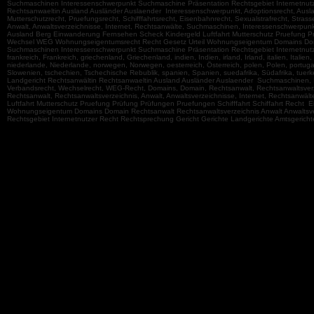
Suchmaschinen Interessenschwerpunkt Suchmaschine Präsentation Rechtsgebiet Internetnutze
Rechtsanwaeltin Ausland Ausländer Auslaender Interessenschwerpunkt, Adoptionsrecht, Auslan
Mutterschutzrecht, Pruefungsrecht, Schifffahrtsrecht, Eisenbahnrecht, Sexualstrafrecht, Str
Anwalt, Anwaltsverzeichnisse, Internet, Rechtsanwälte, Suchmaschinen, Interessenschwerpunkt
Ausland Berg Einwanderung Fernsehen Scheck Kindergeld Luftfahrt Mutterschutz Pruefung Pr
Wechsel WEG Wohnungseigentumsrecht Recht Gesetz Urteil Wohnungseigentum Domains Domain
Suchmaschinen Interessenschwerpunkt Suchmaschine Präsentation Rechtsgebiet Internetnutzer
frankreich, Frankreich, griechenland, Griechenland, indien, Indien, irland, Irland, italien, I
niederlande, Niederlande, norwegen, Norwegen, oesterreich, Österreich, polen, Polen, portug
Slowenien, tschechien, Tschechische Rebublik, spanien, Spanien, suedafrika, Südafrika, tuer
Landgericht Rechtsanwältin Rechtsanwaeltin Ausland Ausländer Auslaender Suchmaschinen, Int
Verbandsrecht, Wechselrecht, WEG-Recht, Domains, Domain, Rechtsanwalt, Rechtsanwaltsverze
Rechtsanwalt, Rechtsanwaltsverzeichnis, Anwalt, Anwaltsverzeichnisse, Internet, Rechtsanwä
Luftfahrt Mutterschutz Pruefung Prüfung Prüfungen Pruefungen Schifffahrt Schiffahrt Rech
Wohnungseigentum Domains Domain Rechtsanwalt Rechtsanwaltsverzeichnis Anwalt Anwaltsve
Rechtsgebiet Internetnutzer Recht Rechtsprechung Gericht Gerichte Landgerichte Amtsgerich