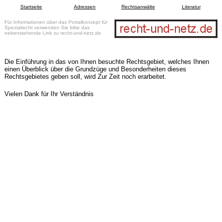
Startseite
Adressen
Rechtsanwälte
Literatur
Für Informationen über das Portalkonzept für
Spezialrecht verwenden Sie bitte das
nebenstehende Link zu recht-und-netz.de
Die Einführung in das von Ihnen besuchte Rechtsgebiet, welches Ihnen
einen Überblick über die Grundzüge und Besonderheiten dieses
Rechtsgebietes geben soll, wird Zur Zeit noch erarbeitet.
Vielen Dank für Ihr Verständnis